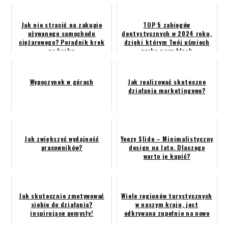
Jak nie stracić na zakupie
TOP 5 zabiegów
używanego samochodu
dentystycznych w 2024 roku,
ciężarowego? Poradnik krok
dzięki którym Twój uśmiech
po kroku
zyska nowy blask
Wypoczynek w górach
Jak realizować skuteczne
działania marketingowe?
Jak zwiększyć wydajność
Yeezy Slide – Minimalistyczny
pracowników?
design na lato. Dlaczego
warto je kupić?
Jak skutecznie zmotywować
Wiele regionów turystycznych
siebie do działania?
w naszym kraju, jest
inspirujące pomysły!
odkrywana zupełnie na nowo