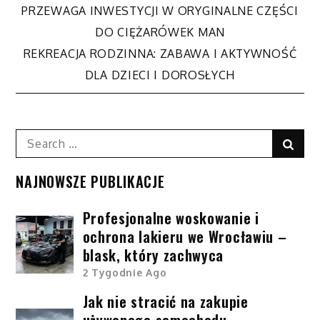
PRZEWAGA INWESTYCJI W ORYGINALNE CZĘŚCI
Nawigacja
DO CIĘŻARÓWEK MAN
REKREACJA RODZINNA: ZABAWA I AKTYWNOŚĆ
wpisu
DLA DZIECI I DOROSŁYCH
Search
Sear
for:
NAJNOWSZE PUBLIKACJE
Profesjonalne woskowanie i
ochrona lakieru we Wrocławiu –
blask, który zachwyca
2 Tygodnie Ago
Jak nie stracić na zakupie
używanego samochodu