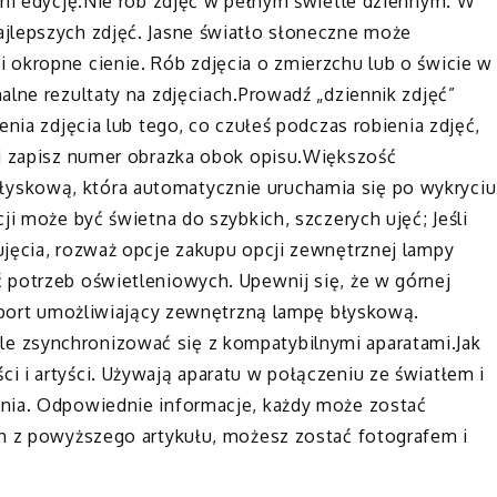
dni edycję.Nie rób zdjęć w pełnym świetle dziennym. W
jlepszych zdjęć. Jasne światło słoneczne może
 okropne cienie. Rób zdjęcia o zmierzchu lub o świcie w
alne rezultaty na zdjęciach.Prowadź „dziennik zdjęć”
enia zdjęcia lub tego, co czułeś podczas robienia zdjęć,
 i zapisz numer obrazka obok opisu.Większość
yskową, która automatycznie uruchamia się po wykryciu
ji może być świetna do szybkich, szczerych ujęć; Jeśli
ujęcia, rozważ opcje zakupu opcji zewnętrznej lampy
 potrzeb oświetleniowych. Upewnij się, że w górnej
b port umożliwiający zewnętrzną lampę błyskową.
 zsynchronizować się z kompatybilnymi aparatami.Jak
 i artyści. Używają aparatu w połączeniu ze światłem i
enia. Odpowiednie informacje, każdy może zostać
ch z powyższego artykułu, możesz zostać fotografem i