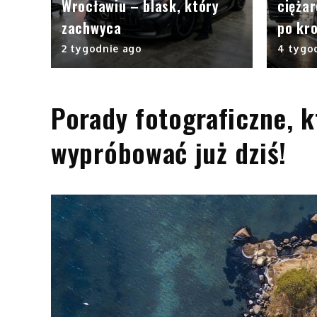
Wrocławiu – blask, który
cięża
zachwyca
po kr
2 tygodnie ago
4 tygo
Porady fotograficzne, 
wypróbować już dziś!