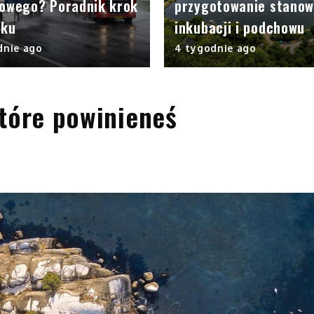
rowego? Poradnik krok
przygotowanie stanow
oku
inkubacji i podchowu
dnie ago
4 tygodnie ago
które powinieneś