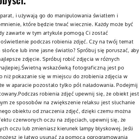
aparat, i używają go do manipulowania światłem i
mnienie, które będzie trwać wiecznie. Każdy może być
dy zawarte w tym artykule pomogą Ci zostać
oświetlenie podczas robienia zdjęć. Czy na twój temat
 słońce lub inne jasne światło? Spróbuj się poruszać, ab
najlepsze zdjęcie. Spróbuj robić zdjęcia w różnych
najlepiej.Świetną wskazówką fotograficzną jest po
 niż pokazanie się w miejscu do zrobienia zdjęcia w
że w aparacie pozostało tylko pół naładowania. Podejmij
towany.Podczas robienia zdjęć upewnij się, że obiekt jes
nym ze sposobów na zwiększenie relaksu jest słuchanie
nego obiektu od znaczenia zdjęć, dzięki czemu można
fektu czerwonych oczu na zdjęciach, upewnij się, że
h oczu lub zmieniasz kierunek lampy błyskowej. Jeśli
y, możesz je łatwo usunąć za pomocą oprogramowania