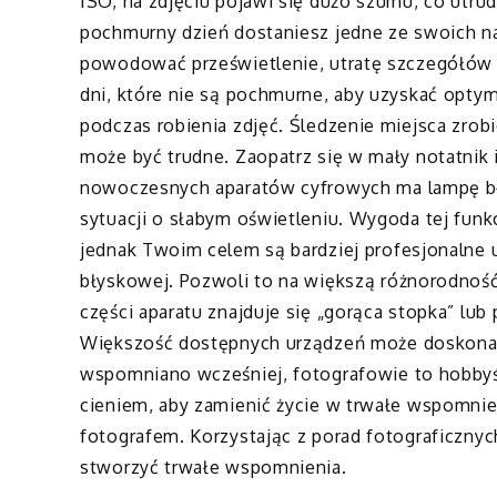
ISO, na zdjęciu pojawi się dużo szumu, co utru
pochmurny dzień dostaniesz jedne ze swoich na
powodować prześwietlenie, utratę szczegółów i
dni, które nie są pochmurne, aby uzyskać optym
podczas robienia zdjęć. Śledzenie miejsca zrobi
może być trudne. Zaopatrz się w mały notatnik
nowoczesnych aparatów cyfrowych ma lampę bł
sytuacji o słabym oświetleniu. Wygoda tej funkc
jednak Twoim celem są bardziej profesjonalne 
błyskowej. Pozwoli to na większą różnorodność
części aparatu znajduje się „gorąca stopka” lu
Większość dostępnych urządzeń może doskonale
wspomniano wcześniej, fotografowie to hobbyści
cieniem, aby zamienić życie w trwałe wspomni
fotografem. Korzystając z porad fotograficzny
stworzyć trwałe wspomnienia.