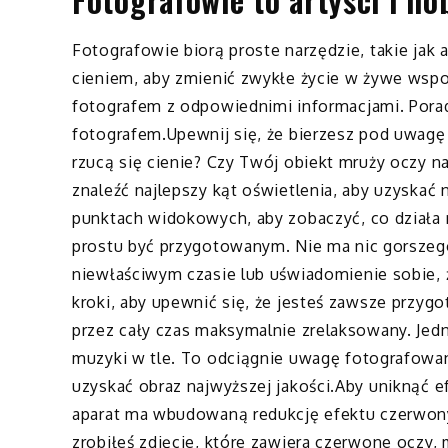
Fotografowie biorą proste narzędzie, takie jak 
cieniem, aby zmienić zwykłe życie w żywe wspo
fotografem z odpowiednimi informacjami. Pora
fotografem.Upewnij się, że bierzesz pod uwagę 
rzucą się cienie? Czy Twój obiekt mruży oczy na
znaleźć najlepszy kąt oświetlenia, aby uzyskać 
punktach widokowych, aby zobaczyć, co działa 
prostu być przygotowanym. Nie ma nic gorszego
niewłaściwym czasie lub uświadomienie sobie, 
kroki, aby upewnić się, że jesteś zawsze przygo
przez cały czas maksymalnie zrelaksowany. Jed
muzyki w tle. To odciągnie uwagę fotografowa
uzyskać obraz najwyższej jakości.Aby uniknąć e
aparat ma wbudowaną redukcję efektu czerwonyc
zrobiłeś zdjęcie, które zawiera czerwone ocz