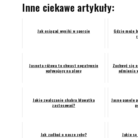
Inne ciekawe artykuły:
Jak osiągać wyniki w sporcie
Gdzie może b
Jasnota różowa to chwast negatywnie
Zachwyć się 
wpływający na plony
odmienią 
Jakie zwalczanie chabra bławatka
Jasne panele 
zastosować?
p
Jak zadbać o nasze zęby?
Jakie są