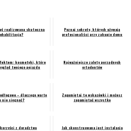
yć realizowana skuteczna
Poznaj sekrety, których używają
rehabilitacja?
profesjonaliści przy zakupie domu
efektem: kosmetyki, które
Najważniejsze zalety porządnych
wygląd twojego pojazdu
ortodontów
podłogowe – dlaczego warto
Zapamiętaj te wskazówki i możesz
o nie sięgnąć?
zapamiętać wszystko
 korzyści z doradztwa
Jak skonstruowana jest instalacja