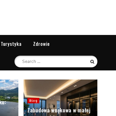
Turystyka
Zdrowie
Search
Search
for:
ku:
Blog
Zabudowa wnękowa w małej