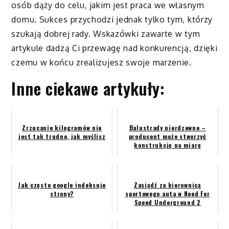
osób dąży do celu, jakim jest praca we własnym
domu. Sukces przychodzi jednak tylko tym, którzy
szukają dobrej rady. Wskazówki zawarte w tym
artykule dadzą Ci przewagę nad konkurencją, dzięki
czemu w końcu zrealizujesz swoje marzenie.
Inne ciekawe artykuły:
Zrzucanie kilogramów nie
Balustrady nierdzewne –
jest tak trudne, jak myślisz
producent może stworzyć
konstrukcję na miarę
Jak często google indeksuje
Zasiądź za kierownicą
strony?
sportowego auta w Need For
Speed Underground 2