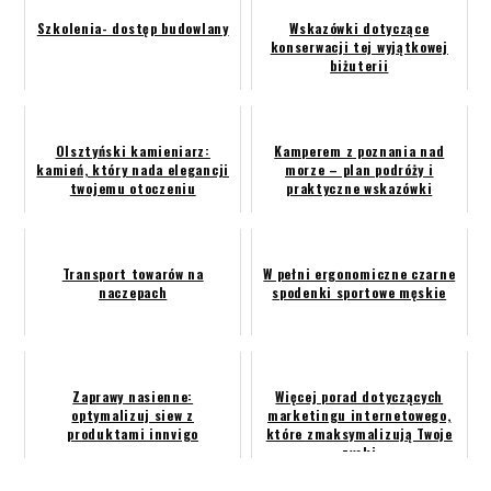
Szkolenia- dostęp budowlany
Wskazówki dotyczące
konserwacji tej wyjątkowej
biżuterii
Olsztyński kamieniarz:
Kamperem z poznania nad
kamień, który nada elegancji
morze – plan podróży i
twojemu otoczeniu
praktyczne wskazówki
Transport towarów na
W pełni ergonomiczne czarne
naczepach
spodenki sportowe męskie
Zaprawy nasienne:
Więcej porad dotyczących
optymalizuj siew z
marketingu internetowego,
produktami innvigo
które zmaksymalizują Twoje
zyski