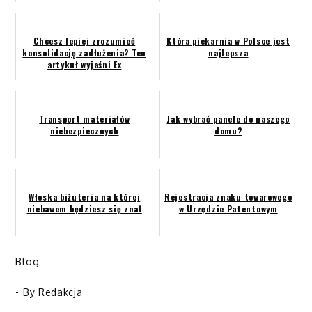
Chcesz lepiej zrozumieć
Która piekarnia w Polsce jest
konsolidację zadłużenia? Ten
najlepsza
artykuł wyjaśni Ex
Transport materiałów
Jak wybrać panele do naszego
niebezpiecznych
domu?
Włoska biżuteria na której
Rejestracja znaku towarowego
niebawem będziesz się znał
w Urzędzie Patentowym
Blog
- By
Redakcja