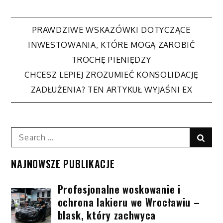
PRAWDZIWE WSKAZÓWKI DOTYCZĄCE
Nawigacja
INWESTOWANIA, KTÓRE MOGĄ ZAROBIĆ
TROCHĘ PIENIĘDZY
wpisu
CHCESZ LEPIEJ ZROZUMIEĆ KONSOLIDACJĘ
ZADŁUŻENIA? TEN ARTYKUŁ WYJAŚNI EX
Search
Sear
for:
NAJNOWSZE PUBLIKACJE
Profesjonalne woskowanie i
ochrona lakieru we Wrocławiu –
blask, który zachwyca