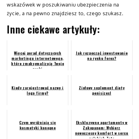
wskazówek w poszukiwaniu ubezpieczenia na
życie, a na pewno znajdziesz to, czego szukasz.
Inne ciekawe artykuły:
Więcej porad dotyczących
Jak rozpocząć inwestowanie
marketingu internetowego,
na rynku Forex?
które zmaksymalizują Twoje
zyski
Kiedy zarejestrować nazwę i
Ziołowy suplement diety
logo firmy?
penisizexl
Czym wyróżniają się
Ekskluzywne apartamenty w
kosmetyki konopne
Zakopanem: Wybierz
nowoczesny komfort w sercu
polskich Tatr