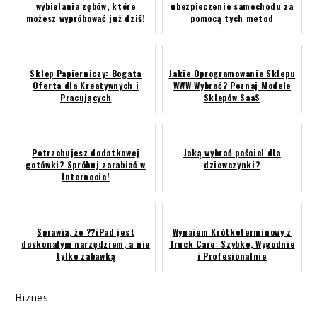
wybielania zębów, które
ubezpieczenie samochodu za
możesz wypróbować już dziś!
pomocą tych metod
Sklep Papierniczy: Bogata
Jakie Oprogramowanie Sklepu
Oferta dla Kreatywnych i
WWW Wybrać? Poznaj Modele
Pracujących
Sklepów SaaS
Potrzebujesz dodatkowej
Jaką wybrać pościel dla
gotówki? Spróbuj zarabiać w
dziewczynki?
Internecie!
Sprawia, że ??iPad jest
Wynajem Krótkoterminowy z
doskonałym narzędziem, a nie
Truck Care: Szybko, Wygodnie
tylko zabawką
i Profesjonalnie
Biznes