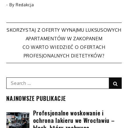
- By
Redakcja
SKORZYSTAJ Z OFERTY WYNAJMU LUKSUSOWYCH
Nawigacja
APARTAMENTÓW W ZAKOPANEM
CO WARTO WIEDZIEĆ O OFERTACH
wpisu
PROFESJONALNYCH DIETETYKÓW?
Search
Sear
for:
NAJNOWSZE PUBLIKACJE
Profesjonalne woskowanie i
ochrona lakieru we Wrocławiu –
blask, który zachwyca