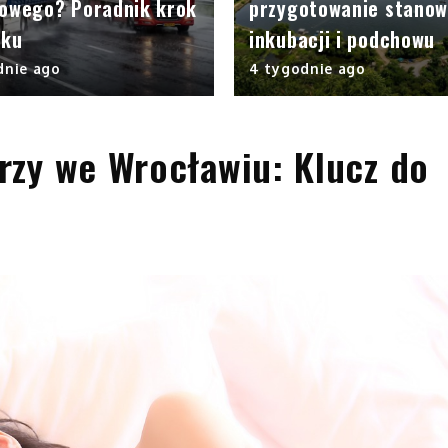
rowego? Poradnik krok
przygotowanie stanow
oku
inkubacji i podchowu
dnie ago
4 tygodnie ago
rzy we Wrocławiu: Klucz do