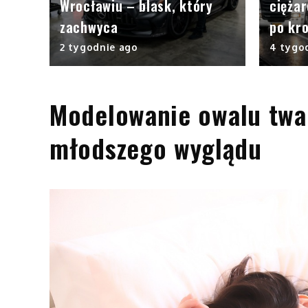
Wrocławiu – blask, który
cięża
zachwyca
po kr
2 tygodnie ago
4 tygo
Modelowanie owalu twa
młodszego wyglądu