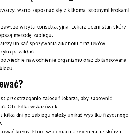
warzy, warto zapoznać się z kilkoma istotnymi krokami
 zawsze wizyta konsultacyjna. Lekarz oceni stan skóry,
lepszą metodę zabiegu.
należy unikać spożywania alkoholu oraz leków
zyko powikłań.
dpowiednie nawodnienie organizmu oraz zbilansowana
biegu.
iewać?
t przestrzeganie zaleceń lekarza, aby zapewnić
łań. Oto kilka wskazówek:
z kilka dni po zabiegu należy unikać wysiłku fizycznego,
.
ować kremy, które wspomagają regenerację skóry i