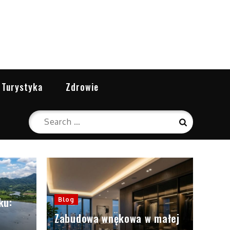
Turystyka
Zdrowie
Search
Search
for:
ku:
Blog
Zabudowa wnękowa w małej