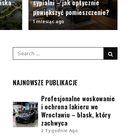
iska
sypialni – jak optycznie
powiększyć pomieszczenie?
1 miesiąc ago
Search
Search
for:
NAJNOWSZE PUBLIKACJE
Profesjonalne woskowanie
i ochrona lakieru we
Wrocławiu – blask, który
zachwyca
2 Tygodnie Ago