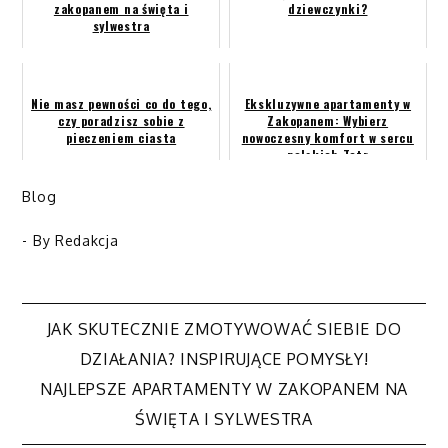
zakopanem na święta i
dziewczynki?
sylwestra
Nie masz pewności co do tego,
Ekskluzywne apartamenty w
czy poradzisz sobie z
Zakopanem: Wybierz
pieczeniem ciasta
nowoczesny komfort w sercu
polskich Tatr
Blog
- By
Redakcja
JAK SKUTECZNIE ZMOTYWOWAĆ SIEBIE DO
Nawigacja
DZIAŁANIA? INSPIRUJĄCE POMYSŁY!
NAJLEPSZE APARTAMENTY W ZAKOPANEM NA
wpisu
ŚWIĘTA I SYLWESTRA