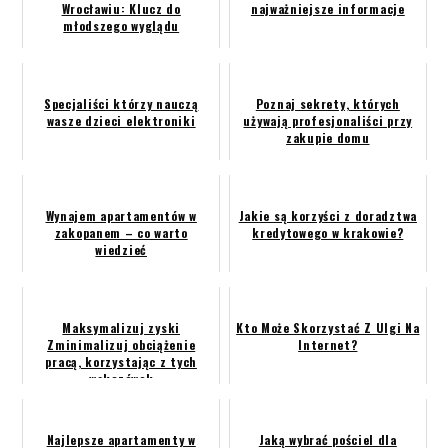
Wrocławiu: Klucz do
najważniejsze informacje
młodszego wyglądu
Specjaliści którzy nauczą
Poznaj sekrety, których
wasze dzieci elektroniki
używają profesjonaliści przy
zakupie domu
Wynajem apartamentów w
Jakie są korzyści z doradztwa
zakopanem – co warto
kredytowego w krakowie?
wiedzieć
Maksymalizuj zyski
Kto Może Skorzystać Z Ulgi Na
Zminimalizuj obciążenie
Internet?
pracą, korzystając z tych
wskazówek
Najlepsze apartamenty w
Jaką wybrać pościel dla