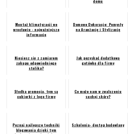
domu
Montaż klimatyzacji we
Domowe Dekoracje: Pomysły
wrocławiu - najważniejsze
na Aranżację i Stylizację
informacje
Niesiesz się z zamiarem
Jak pozyskać dodatkową
zakupu odpowiedniego
gotówkę dla firmy
stolika?
Słodka promocja, tym są
Co może nam w zwalczeniu
cukierki z logo firmy
suchej skóry?
Poznaj najlepsze techniki
Szkolenia- dostęp budowlany
blogowania dzięki tym