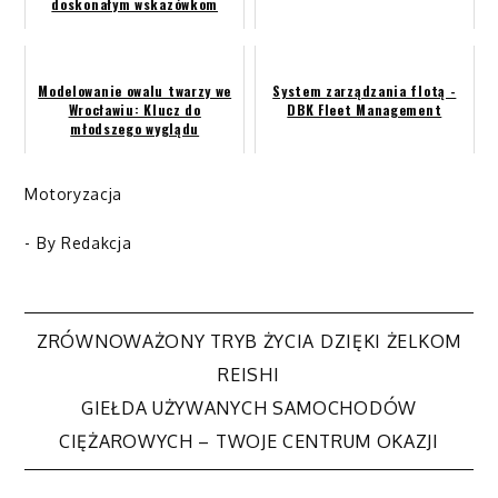
doskonałym wskazówkom
Modelowanie owalu twarzy we
System zarządzania flotą -
Wrocławiu: Klucz do
DBK Fleet Management
młodszego wyglądu
Motoryzacja
- By
Redakcja
ZRÓWNOWAŻONY TRYB ŻYCIA DZIĘKI ŻELKOM
Nawigacja
REISHI
GIEŁDA UŻYWANYCH SAMOCHODÓW
wpisu
CIĘŻAROWYCH – TWOJE CENTRUM OKAZJI