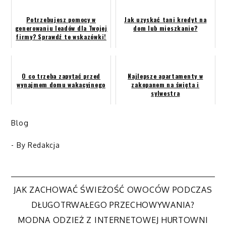
Potrzebujesz pomocy w
Jak uzyskać tani kredyt na
generowaniu leadów dla Twojej
dom lub mieszkanie?
firmy? Sprawdź te wskazówki!
O co trzeba zapytać przed
Najlepsze apartamenty w
wynajmem domu wakacyjnego
zakopanem na święta i
sylwestra
Blog
- By
Redakcja
JAK ZACHOWAĆ ŚWIEŻOŚĆ OWOCÓW PODCZAS
Nawigacja
DŁUGOTRWAŁEGO PRZECHOWYWANIA?
MODNA ODZIEŻ Z INTERNETOWEJ HURTOWNI