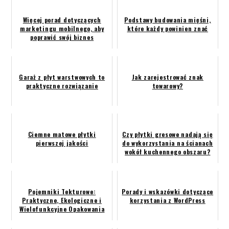
Więcej porad dotyczących
Podstawy budowania mięśni,
marketingu mobilnego, aby
które każdy powinien znać
poprawić swój biznes
Garaż z płyt warstwowych to
Jak zarejestrować znak
praktyczne rozwiązanie
towarowy?
Ciemne matowe płytki
Czy płytki gresowe nadają się
pierwszej jakości
do wykorzystania na ścianach
wokół kuchennego obszaru?
Pojemniki Tekturowe:
Porady i wskazówki dotyczące
Praktyczne, Ekologiczne i
korzystania z WordPress
Wielofunkcyjne Opakowania