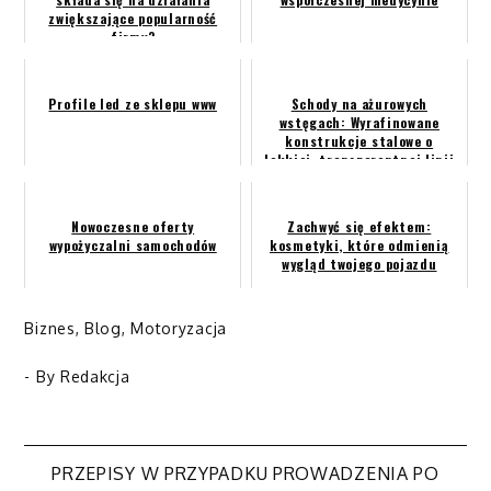
zwiększające popularność
firmy?
Profile led ze sklepu www
Schody na ażurowych
wstęgach: Wyrafinowane
konstrukcje stalowe o
lekkiej, transparentnej linii
Nowoczesne oferty
Zachwyć się efektem:
wypożyczalni samochodów
kosmetyki, które odmienią
wygląd twojego pojazdu
Biznes
,
Blog
,
Motoryzacja
- By
Redakcja
PRZEPISY W PRZYPADKU PROWADZENIA PO