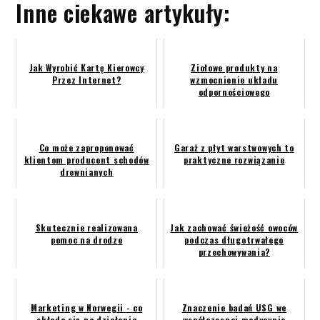
Inne ciekawe artykuły:
Jak Wyrobić Kartę Kierowcy
Ziołowe produkty na
Przez Internet?
wzmocnienie układu
odpornościowego
Co może zaproponować
Garaż z płyt warstwowych to
klientom producent schodów
praktyczne rozwiązanie
drewnianych
Skutecznie realizowana
Jak zachować świeżość owoców
pomoc na drodze
podczas długotrwałego
przechowywania?
Marketing w Norwegii - co
Znaczenie badań USG we
składa się na działania
współczesnej medycynie