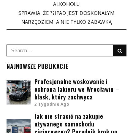
Nawigacja
ALKOHOLU
SPRAWIA, ŻE ??IPAD JEST DOSKONAŁYM
wpisu
NARZĘDZIEM, A NIE TYLKO ZABAWKĄ
Search
Sear
for:
NAJNOWSZE PUBLIKACJE
Profesjonalne woskowanie i
ochrona lakieru we Wrocławiu –
blask, który zachwyca
2 Tygodnie Ago
Jak nie stracić na zakupie
używanego samochodu
ciężarowego? Poradnik krok po