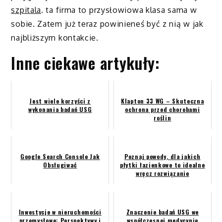
szpitala
. ta firma to przysłowiowa klasa sama w
sobie. Zatem już teraz powinieneś być z nią w jak
najbliższym kontakcie.
Inne ciekawe artykuły:
Jest wiele korzyści z
Klapton 33 WG – Skuteczna
wykonania badań USG
ochrona przed chorobami
roślin
Google Search Console Jak
Poznaj powody, dla jakich
Obsługiwać
płytki łazienkowe to idealne
wręcz rozwiązanie
Inwestycje w nieruchomości
Znaczenie badań USG we
przemysłowe: Perspektywy i
współczesnej medycynie