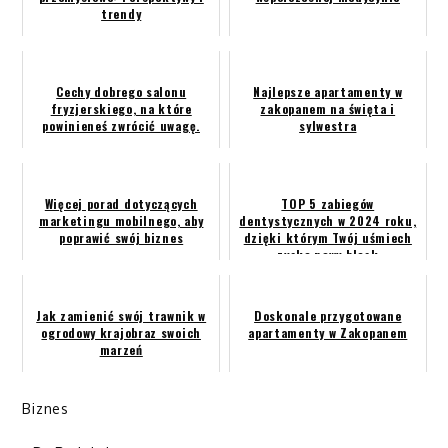
trendy
Cechy dobrego salonu
Najlepsze apartamenty w
fryzjerskiego, na które
zakopanem na święta i
powinieneś zwrócić uwagę.
sylwestra
Więcej porad dotyczących
TOP 5 zabiegów
marketingu mobilnego, aby
dentystycznych w 2024 roku,
poprawić swój biznes
dzięki którym Twój uśmiech
zyska nowy blask
Jak zamienić swój trawnik w
Doskonale przygotowane
ogrodowy krajobraz swoich
apartamenty w Zakopanem
marzeń
Biznes