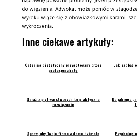
naprawdę poważne problemy. Jeżeli przestępstw
do więzienia. Adwokat może pomóc w złagodzen
wyroku wiąże się z obowiązkowymi karami, sz
wykroczenia.
Inne ciekawe artykuły:
Catering dietetyczny przygotowany przez
Jak zadbać 
profesjonalistę
Garaż z płyt warstwowych to praktyczne
Do jakiego pr
rozwiązanie
t
Spraw, aby Twoja firma w domu działała
Psychologia