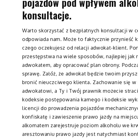
pojazdów pod wpływem alkoh
konsultacje.
Warto skorzystać z bezpłatnych konsultacji w c
odpowiada nam. Może to faktycznie przynieść ko
czego oczekujesz od relacji adwokat-klient. P
przestępstwa na wiele sposobów, najlepiej ja
adwokatem, aby opracować plan obrony. Podcza
sprawę. Załóż, że adwokat będzie twoim przysz
bronić nieuczciwego klienta. Zachowanie się w
adwokatowi, a Ty i Twój prawnik możecie strac
kodeksie postępowania karnego i kodeksie wyk
licencji do prowadzenia pojazdów mechaniczny
konfiskatę i zawieszenie prawo jazdy na miejscu
alkomatem zarejestruje poziom alkoholu we kr
aresztowaniu prawo jazdy jest natychmiast kon