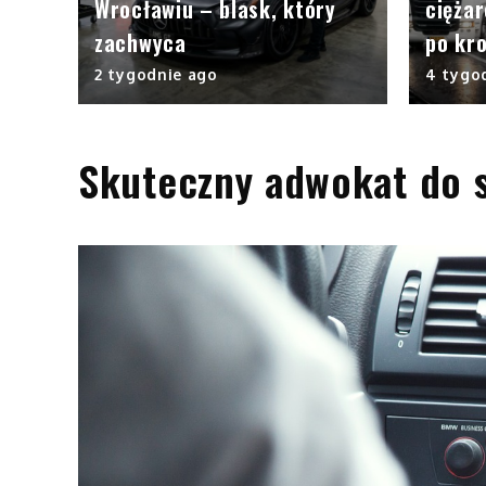
Wrocławiu – blask, który
cięża
zachwyca
po kr
2 tygodnie ago
4 tygo
Skuteczny adwokat do 