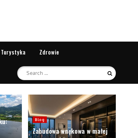
Turystyka
Zdrowie
Search
Search
for:
ku:
Blog
Zabudowa wnękowa w małej