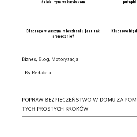
dzięki tym wskazówkom
pułapki
Dlaczego w waszym mieszkaniu jest tak
Kluczowe błęd
słonecznie?
Biznes
,
Blog
,
Motoryzacja
- By
Redakcja
POPRAW BEZPIECZEŃSTWO W DOMU ZA PO
Nawigacja
TYCH PROSTYCH KROKÓW
wpisu