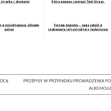
 strachu i chciwości
które pomogą rozwinąć Twój biznes.
y w projektowaniu sklepów
System komplex – nowa jakość w
online
znakowaniu infrastruktury technicznej
MOCĄ
PRZEPISY W PRZYPADKU PROWADZENIA P
ALKOHOL